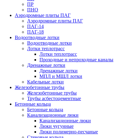
ПР
ПНО
Аэродромные плиты ПАГ
Аэродромные плиты ПАГ
ПАГ-14
ПАГ-18
Водоотводные лотки
Водоотводные лотки
Лотки теплотрасс
Лотки теплотрасс
Проходные и непроходные каналы
Дренажные лотки
Дренажные лотки
МПЛ и МШЛ лотки
Кабельные лотки
Железобетонные трубы
Железобетонные трубы
Трубы асбестоцементные
Бетонные кольца
Бетонные кольца
Канализационные люки
Канализационные люки
Люки чугунные
Люки полимерно-песчаные
Стеновые кольца