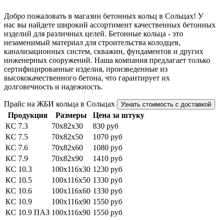
Добро пожаловать в магазин бетонных кольц в Сольцах! У
нас вы найдете широкий ассортимент качественных бетонных
изделий для различных целей. Бетонные кольца - это
незаменимый материал для строительства колодцев,
канализационных систем, скважин, фундаментов и других
инженерных сооружений. Наша компания предлагает только
сертифицированные изделия, произведенные из
высококачественного бетона, что гарантирует их
долговечность и надежность.
Прайс на ЖБИ кольца в Сольцах
Узнать cтоимость с доставкой
Продукция
Размеры
Цена за штуку
КС 7.3
70x82x30
830 руб
КС 7.5
70x82x50
1070 руб
КС 7.6
70x82x60
1080 руб
КС 7.9
70x82x90
1410 руб
КС 10.3
100x116x30
1230 руб
КС 10.5
100x116x50
1330 руб
КС 10.6
100x116x60
1330 руб
КС 10.9
100x116x90
1550 руб
КС 10.9 ПАЗ
100x116x90
1550 руб