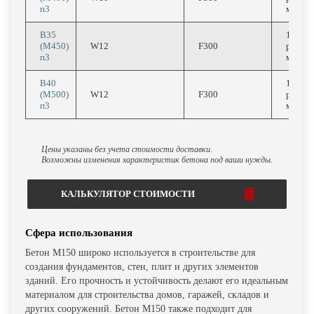
п3
м3
В35
13080
(М450)
W12
F300
руб/
п3
м3
В40
13240
(М500)
W12
F300
руб/
п3
м3
Цены указаны без учета стоимости доставки.
Возможны изменения характеристик бетона под ваши нужды.
КАЛЬКУЛЯТОР СТОИМОСТИ
Сфера использования
Бетон М150 широко используется в строительстве для
создания фундаментов, стен, плит и других элементов
зданий. Его прочность и устойчивость делают его идеальным
материалом для строительства домов, гаражей, складов и
других сооружений. Бетон М150 также подходит для